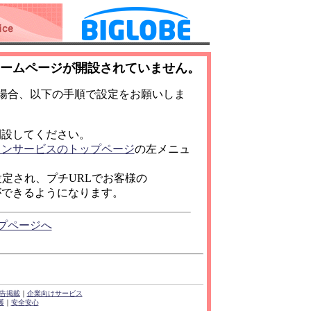
人ホームページが開設されていません。
する場合、以下の手順で設定をお願いしま
開設してください。
インサービスのトップページ
の左メニュ
設定され、プチURLでお客様の
ができるようになります。
プページへ
告掲載
｜
企業向けサービス
護
｜
安全安心