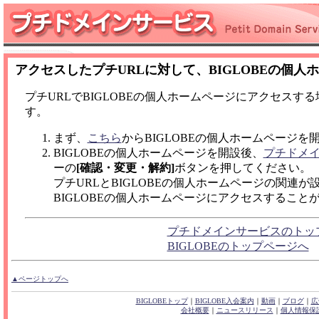
アクセスしたプチURLに対して、BIGLOBEの個
プチURLでBIGLOBEの個人ホームページにアクセス
す。
まず、
こちら
からBIGLOBEの個人ホームページを
BIGLOBEの個人ホームページを開設後、
プチドメ
ーの
[確認・変更・解約]
ボタンを押してください。
プチURLとBIGLOBEの個人ホームページの関連が
BIGLOBEの個人ホームページにアクセスすること
プチドメインサービスのトッ
BIGLOBEのトップページへ
▲ページトップへ
BIGLOBEトップ
｜
BIGLOBE入会案内
｜
動画
｜
ブログ
｜
広
会社概要
｜
ニュースリリース
｜
個人情報保